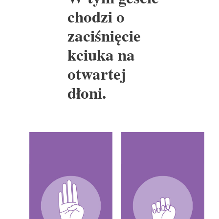
chodzi o
zaciśnięcie
kciuka na
otwartej
dłoni.