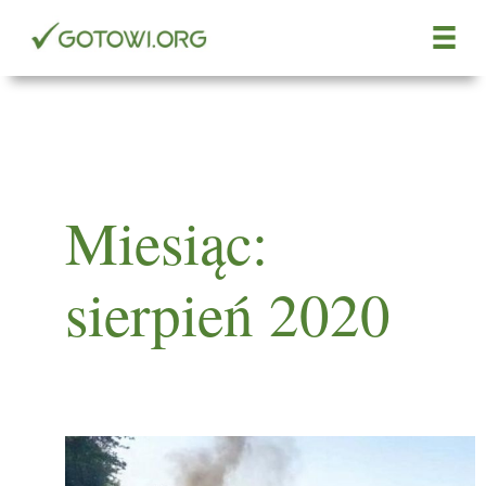
Przejdź
do
treści
Miesiąc:
sierpień 2020